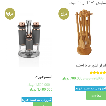
نمایش 1–16 از 24 نتیجه
حراج!
حراج!
ابزار آشپزی با استند
ابلیموخوری
نمره
720,000
تومان
700,000
تومان
5.00
از 5
1,500,000
تومان
افزودن به سبد خرید
1,480,000
تومان
مقایسه
افزودن به سبد خرید