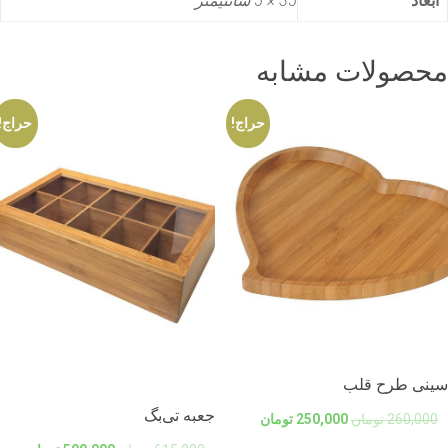
ابعاد
35 × 5 سانتیمتر
حصولات مشابه
حراج!
حراج!
ینی طرح قلب
جعبه تی‌بگ
260,000
تومان
250,000
تومان